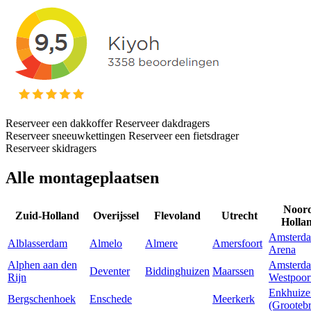
Reserveer een dakkoffer
Reserveer dakdragers
Reserveer sneeuwkettingen
Reserveer een fietsdrager
Reserveer skidragers
Alle montageplaatsen
Noor
Zuid-Holland
Overijssel
Flevoland
Utrecht
Holla
Amsterd
Alblasserdam
Almelo
Almere
Amersfoort
Arena
Alphen aan den
Amsterd
Deventer
Biddinghuizen
Maarssen
Rijn
Westpoor
Enkhuize
Bergschenhoek
Enschede
Meerkerk
(Grooteb