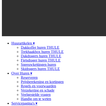
Huurartikelen
▾
Dakkoffer huren THULE
Trekhaakbox huren THULE
Dakdragers huren THULE
Fietsdrager huren THULE
Sneeuwkettingen huren
Skidragers huren THULE
Over Huren
▾
Reserveren
Prijsberekening en kortingen
Regels en voorwaarden
Verzekering en schade
Veelgestelde vragen
Handig om te weten
Servicepagina's
▾