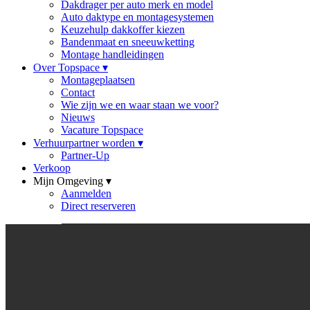
Dakdrager per auto merk en model
Auto daktype en montagesystemen
Keuzehulp dakkoffer kiezen
Bandenmaat en sneeuwketting
Montage handleidingen
Over Topspace
▾
Montageplaatsen
Contact
Wie zijn we en waar staan we voor?
Nieuws
Vacature Topspace
Verhuurpartner worden
▾
Partner-Up
Verkoop
Mijn Omgeving
▾
Aanmelden
Direct reserveren