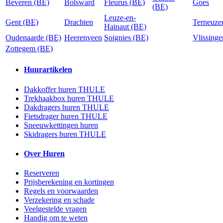
Beveren (BE)
Bolsward
Fleurus (BE)
Goes
(BE)
Leuze-en-
Gent (BE)
Drachten
Terneuze
Hainaut (BE)
Oudenaarde (BE)
Heerenveen
Soignies (BE)
Vlissinge
Zottegem (BE)
Huurartikelen
Dakkoffer huren THULE
Trekhaakbox huren THULE
Dakdragers huren THULE
Fietsdrager huren THULE
Sneeuwkettingen huren
Skidragers huren THULE
Over Huren
Reserveren
Prijsberekening en kortingen
Regels en voorwaarden
Verzekering en schade
Veelgestelde vragen
Handig om te weten