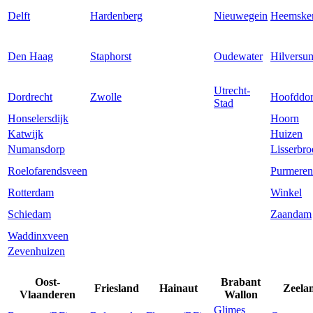
Delft
Hardenberg
Nieuwegein
Heemske
Den Haag
Staphorst
Oudewater
Hilversu
Utrecht-
Dordrecht
Zwolle
Hoofddo
Stad
Honselersdijk
Hoorn
Katwijk
Huizen
Numansdorp
Lisserbro
Roelofarendsveen
Purmere
Rotterdam
Winkel
Schiedam
Zaandam
Waddinxveen
Zevenhuizen
Oost-
Brabant
Friesland
Hainaut
Zeela
Vlaanderen
Wallon
Glimes