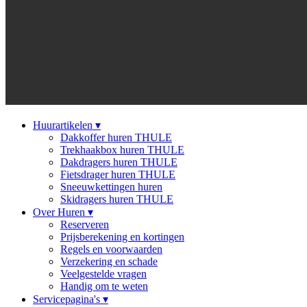
Huurartikelen
▾
Dakkoffer huren THULE
Trekhaakbox huren THULE
Dakdragers huren THULE
Fietsdrager huren THULE
Sneeuwkettingen huren
Skidragers huren THULE
Over Huren
▾
Reserveren
Prijsberekening en kortingen
Regels en voorwaarden
Verzekering en schade
Veelgestelde vragen
Handig om te weten
Servicepagina's
▾