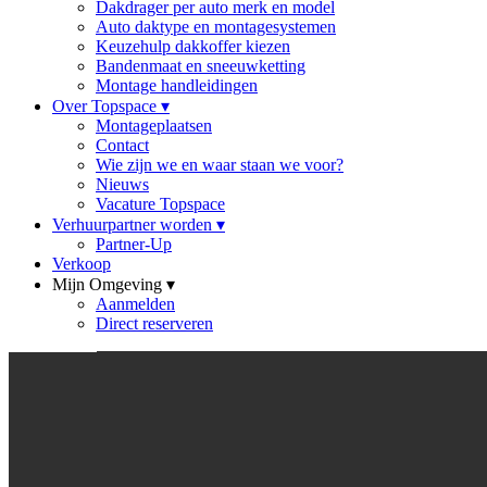
Dakdrager per auto merk en model
Auto daktype en montagesystemen
Keuzehulp dakkoffer kiezen
Bandenmaat en sneeuwketting
Montage handleidingen
Over Topspace
▾
Montageplaatsen
Contact
Wie zijn we en waar staan we voor?
Nieuws
Vacature Topspace
Verhuurpartner worden
▾
Partner-Up
Verkoop
Mijn Omgeving
▾
Aanmelden
Direct reserveren