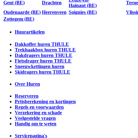
Gent (BE)
Drachten
Tern
Hainaut (BE)
Oudenaarde (BE)
Heerenveen
Soignies (BE)
Vliss
Zottegem (BE)
Huurartikelen
Dakkoffer huren THULE
Trekhaakbox huren THULE
Dakdragers huren THULE
Fietsdrager huren THULE
Sneeuwkettingen huren
Skidragers huren THULE
Over Huren
Reserveren
Prijsberekening en kortingen
Regels en voorwaarden
Verzekering en schade
Veelgestelde vragen
Handig om te weten
Servicepagina's