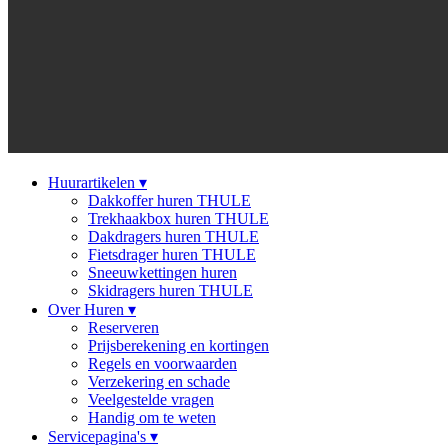
Huurartikelen
▾
Dakkoffer huren THULE
Trekhaakbox huren THULE
Dakdragers huren THULE
Fietsdrager huren THULE
Sneeuwkettingen huren
Skidragers huren THULE
Over Huren
▾
Reserveren
Prijsberekening en kortingen
Regels en voorwaarden
Verzekering en schade
Veelgestelde vragen
Handig om te weten
Servicepagina's
▾