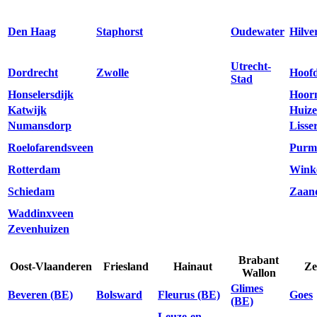
Den Haag
Staphorst
Oudewater
Hilve
Utrecht-
Dordrecht
Zwolle
Hoof
Stad
Honselersdijk
Hoor
Katwijk
Huiz
Numansdorp
Lisse
Roelofarendsveen
Purm
Rotterdam
Wink
Schiedam
Zaan
Waddinxveen
Zevenhuizen
Brabant
Oost-Vlaanderen
Friesland
Hainaut
Ze
Wallon
Glimes
Beveren (BE)
Bolsward
Fleurus (BE)
Goes
(BE)
Leuze-en-