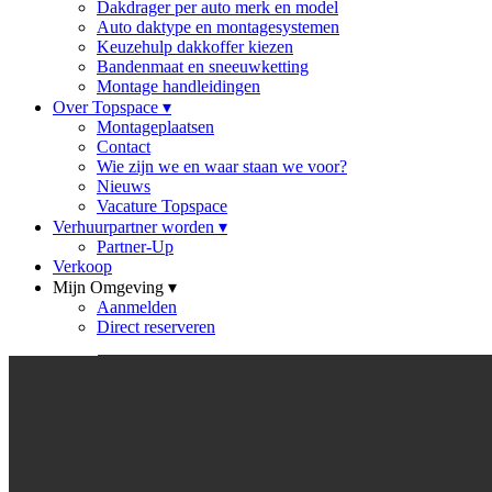
Dakdrager per auto merk en model
Auto daktype en montagesystemen
Keuzehulp dakkoffer kiezen
Bandenmaat en sneeuwketting
Montage handleidingen
Over Topspace
▾
Montageplaatsen
Contact
Wie zijn we en waar staan we voor?
Nieuws
Vacature Topspace
Verhuurpartner worden
▾
Partner-Up
Verkoop
Mijn Omgeving
▾
Aanmelden
Direct reserveren