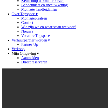
Keuzehulp dakkoffer kiezen
Bandenmaat en sneeuwketting
Montage handleidingen
Over Topspace
▾
Montageplaatsen
Contact
Wie zijn we en waar staan we voor?
Nieuws
Vacature Topspace
Verhuurpartner worden
▾
Partner-Up
Verkoop
Mijn Omgeving
▾
Aanmelden
Direct reserveren