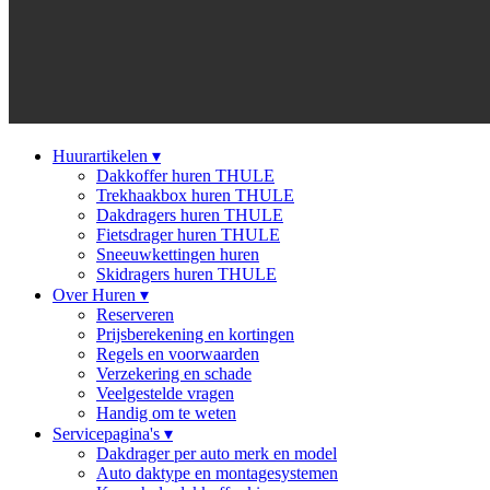
Huurartikelen
▾
Dakkoffer huren THULE
Trekhaakbox huren THULE
Dakdragers huren THULE
Fietsdrager huren THULE
Sneeuwkettingen huren
Skidragers huren THULE
Over Huren
▾
Reserveren
Prijsberekening en kortingen
Regels en voorwaarden
Verzekering en schade
Veelgestelde vragen
Handig om te weten
Servicepagina's
▾
Dakdrager per auto merk en model
Auto daktype en montagesystemen