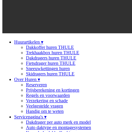
Huurartikelen
▾
Dakkoffer huren THULE
Trekhaakbox huren THULE
Dakdragers huren THULE
Fietsdrager huren THULE
Sneeuwkettingen huren
Skidragers huren THULE
Over Huren
▾
Reserveren
Prijsberekening en kortingen
Regels en voorwaarden
Verzekering en schade
Veelgestelde vragen
Handig om te weten
Servicepagina's
▾
Dakdrager per auto merk en model
Auto daktype en montagesystemen