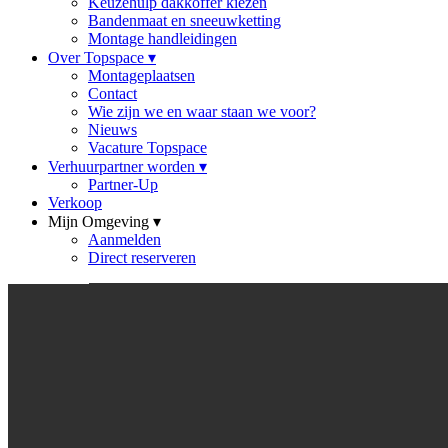
Keuzehulp dakkoffer kiezen
Bandenmaat en sneeuwketting
Montage handleidingen
Over Topspace
▾
Montageplaatsen
Contact
Wie zijn we en waar staan we voor?
Nieuws
Vacature Topspace
Verhuurpartner worden
▾
Partner-Up
Verkoop
Mijn Omgeving
▾
Aanmelden
Direct reserveren