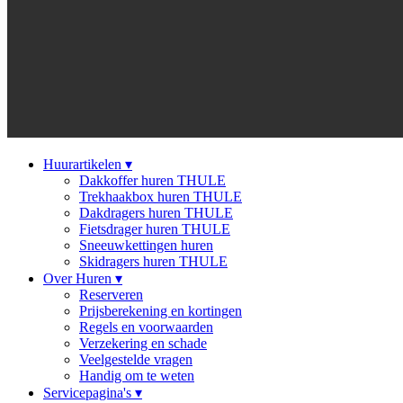
Huurartikelen
▾
Dakkoffer huren THULE
Trekhaakbox huren THULE
Dakdragers huren THULE
Fietsdrager huren THULE
Sneeuwkettingen huren
Skidragers huren THULE
Over Huren
▾
Reserveren
Prijsberekening en kortingen
Regels en voorwaarden
Verzekering en schade
Veelgestelde vragen
Handig om te weten
Servicepagina's
▾