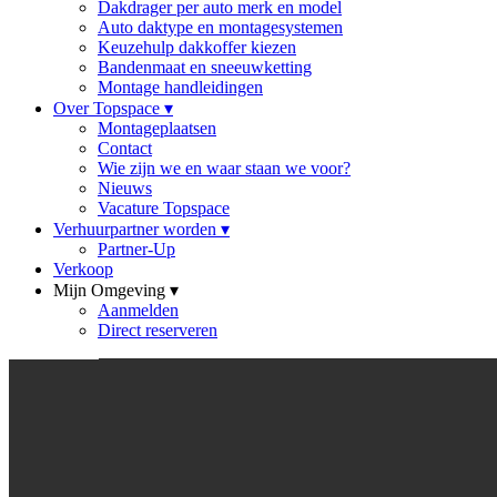
Dakdrager per auto merk en model
Auto daktype en montagesystemen
Keuzehulp dakkoffer kiezen
Bandenmaat en sneeuwketting
Montage handleidingen
Over Topspace
▾
Montageplaatsen
Contact
Wie zijn we en waar staan we voor?
Nieuws
Vacature Topspace
Verhuurpartner worden
▾
Partner-Up
Verkoop
Mijn Omgeving
▾
Aanmelden
Direct reserveren