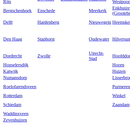
Rijn
Westpoor
Enkhuize
Bergschenhoek
Enschede
Meerkerk
(Grooteb
Delft
Hardenberg
Nieuwegein
Heemske
Den Haag
Staphorst
Oudewater
Hilversu
Utrecht-
Dordrecht
Zwolle
Hoofddo
Stad
Honselersdijk
Hoorn
Katwijk
Huizen
Numansdorp
Lisserbro
Roelofarendsveen
Purmere
Rotterdam
Winkel
Schiedam
Zaandam
Waddinxveen
Zevenhuizen