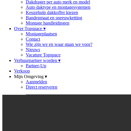
Dakdrager per auto merk en model
Auto daktype en montagesystemen
Keuzehulp dakkoffer kiezen
Bandenmaat en sneeuwketting
Montage handleidingen
Over Topspace
▾
Montageplaatsen
Contact
Wie zijn we en waar staan we voor?
Nieuws
Vacature Topspace
Verhuurpartner worden
▾
Partner-Up
Verkoop
Mijn Omgeving
▾
Aanmelden
Direct reserveren