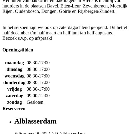
Het huren van dakkoffer en dakdragers in Breda is dichtbij voor
huurders in de plaatsen Bavel, Etten-Leur, Zevenbergen, Moerdijk,
Rijen, Oudenbosch, Dongen, Goirle en Rijsbergen/Zundert.
In het seizoen zijn we ook op zaterdagochtend geopend. Dit betreft
half december t/m half maart en half juni t/m half augustus.
Bezoek s.v.p. op afspraak!
Openingstijden
maandag
08:30-17:00
dinsdag
08:30-17:00
woensdag
08:30-17:00
donderdag
08:30-17:00
vrijdag
08:30-17:00
zaterdag
09:00-12:00
zondag
Gesloten
Reserveren
Alblasserdam
Edisonweg 8 2952 AD Alblasserdam