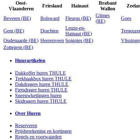
Oost-
Brabant
Friesland
Hainaut
Zeela
Vlaanderen
Wallon
Glimes
Beveren (BE)
Bolsward
Fleurus (BE)
Goes
(BE)
Leuze-en-
Gent (BE)
Drachten
Terneuze
Hainaut (BE)
Oudenaarde (BE)
Heerenveen
Soignies (BE)
Vlissinge
Zottegem (BE)
Huurartikelen
Dakkoffer huren THULE
Trekhaakbox huren THULE
Dakdragers huren THULE
Fietsdrager huren THULE
Sneeuwkettingen huren
Skidragers huren THULE
Over Huren
Reserveren
Prijsberekening en kortingen
Regels en voorwaarden