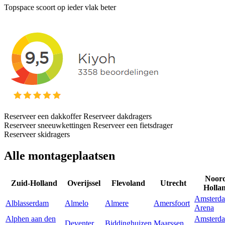
Topspace scoort op ieder vlak beter
Reserveer een dakkoffer
Reserveer dakdragers
Reserveer sneeuwkettingen
Reserveer een fietsdrager
Reserveer skidragers
Alle montageplaatsen
Noor
Zuid-Holland
Overijssel
Flevoland
Utrecht
Holla
Amsterd
Alblasserdam
Almelo
Almere
Amersfoort
Arena
Alphen aan den
Amsterd
Deventer
Biddinghuizen
Maarssen