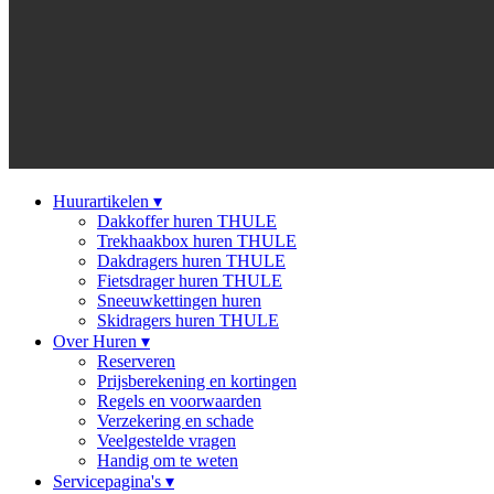
Huurartikelen
▾
Dakkoffer huren THULE
Trekhaakbox huren THULE
Dakdragers huren THULE
Fietsdrager huren THULE
Sneeuwkettingen huren
Skidragers huren THULE
Over Huren
▾
Reserveren
Prijsberekening en kortingen
Regels en voorwaarden
Verzekering en schade
Veelgestelde vragen
Handig om te weten
Servicepagina's
▾