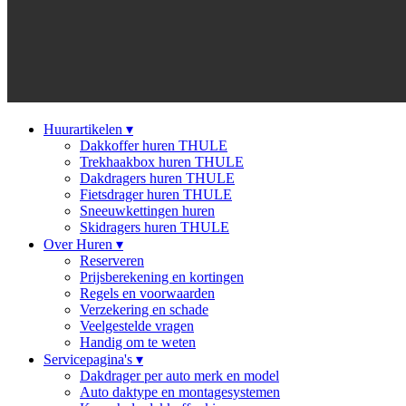
Huurartikelen
▾
Dakkoffer huren THULE
Trekhaakbox huren THULE
Dakdragers huren THULE
Fietsdrager huren THULE
Sneeuwkettingen huren
Skidragers huren THULE
Over Huren
▾
Reserveren
Prijsberekening en kortingen
Regels en voorwaarden
Verzekering en schade
Veelgestelde vragen
Handig om te weten
Servicepagina's
▾
Dakdrager per auto merk en model
Auto daktype en montagesystemen