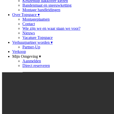
Keuzehulp dakkoffer kiezen
Bandenmaat en sneeuwketting
Montage handleidingen
Over Topspace
▾
Montageplaatsen
Contact
Wie zijn we en waar staan we voor?
Nieuws
Vacature Topspace
Verhuurpartner worden
▾
Partner-Up
Verkoop
Mijn Omgeving
▾
Aanmelden
Direct reserveren