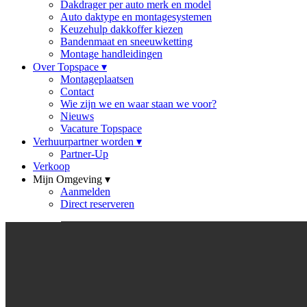
Dakdrager per auto merk en model
Auto daktype en montagesystemen
Keuzehulp dakkoffer kiezen
Bandenmaat en sneeuwketting
Montage handleidingen
Over Topspace
▾
Montageplaatsen
Contact
Wie zijn we en waar staan we voor?
Nieuws
Vacature Topspace
Verhuurpartner worden
▾
Partner-Up
Verkoop
Mijn Omgeving
▾
Aanmelden
Direct reserveren