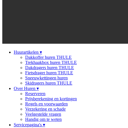
Huurartikelen
▾
Dakkoffer huren THULE
Trekhaakbox huren THULE
Dakdragers huren THULE
Fietsdrager huren THULE
Sneeuwkettingen huren
Skidragers huren THULE
Over Huren
▾
Reserveren
Prijsberekening en kortingen
Regels en voorwaarden
Verzekering en schade
Veelgestelde vragen
Handig om te weten
Servicepagina's
▾