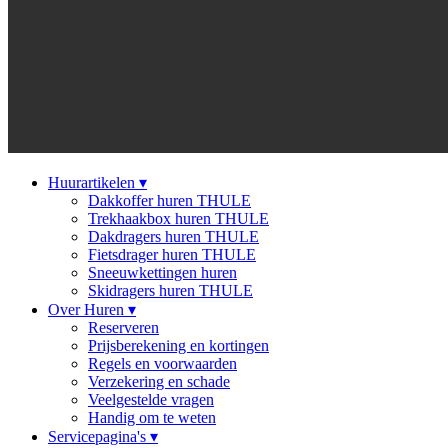
Huurartikelen
▾
Dakkoffer huren THULE
Trekhaakbox huren THULE
Dakdragers huren THULE
Fietsdrager huren THULE
Sneeuwkettingen huren
Skidragers huren THULE
Over Huren
▾
Reserveren
Prijsberekening en kortingen
Regels en voorwaarden
Verzekering en schade
Veelgestelde vragen
Handig om te weten
Servicepagina's
▾