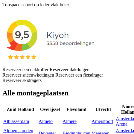
Topspace scoort op ieder vlak beter
Reserveer een dakkoffer
Reserveer dakdragers
Reserveer sneeuwkettingen
Reserveer een fietsdrager
Reserveer skidragers
Alle montageplaatsen
Noor
Zuid-Holland
Overijssel
Flevoland
Utrecht
Holla
Amsterd
Alblasserdam
Almelo
Almere
Amersfoort
Arena
Alphen aan den
Amsterd
Deventer
Biddinghuizen
Maarssen