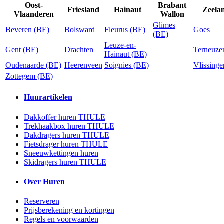
Oost-
Brabant
Friesland
Hainaut
Zeela
Vlaanderen
Wallon
Glimes
Beveren (BE)
Bolsward
Fleurus (BE)
Goes
(BE)
Leuze-en-
Gent (BE)
Drachten
Terneuze
Hainaut (BE)
Oudenaarde (BE)
Heerenveen
Soignies (BE)
Vlissinge
Zottegem (BE)
Huurartikelen
Dakkoffer huren THULE
Trekhaakbox huren THULE
Dakdragers huren THULE
Fietsdrager huren THULE
Sneeuwkettingen huren
Skidragers huren THULE
Over Huren
Reserveren
Prijsberekening en kortingen
Regels en voorwaarden