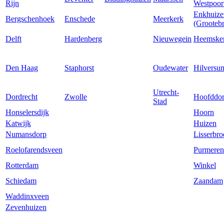
Rijn
Westpoor
Enkhuize
Bergschenhoek
Enschede
Meerkerk
(Grooteb
Delft
Hardenberg
Nieuwegein
Heemske
Den Haag
Staphorst
Oudewater
Hilversu
Utrecht-
Dordrecht
Zwolle
Hoofddo
Stad
Honselersdijk
Hoorn
Katwijk
Huizen
Numansdorp
Lisserbro
Roelofarendsveen
Purmere
Rotterdam
Winkel
Schiedam
Zaandam
Waddinxveen
Zevenhuizen