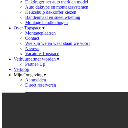
Dakdrager per auto merk en model
Auto daktype en montagesystemen
Keuzehulp dakkoffer kiezen
Bandenmaat en sneeuwketting
Montage handleidingen
Over Topspace
▾
Montageplaatsen
Contact
Wie zijn we en waar staan we voor?
Nieuws
Vacature Topspace
Verhuurpartner worden
▾
Partner-Up
Verkoop
Mijn Omgeving
▾
Aanmelden
Direct reserveren