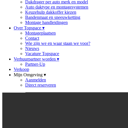
Dakdrager per auto merk en model
Auto daktype en montagesystemen
Keuzehulp dakkoffer kiezen
Bandenmaat en sneeuwketting
Montage handleidingen
Over Topspace
▾
Montageplaatsen
Contact
Wie zijn we en waar staan we voor?
Nieuws
Vacature Topspace
Verhuurpartner worden
▾
Partner-Up
Verkoop
Mijn Omgeving
▾
Aanmelden
Direct reserveren