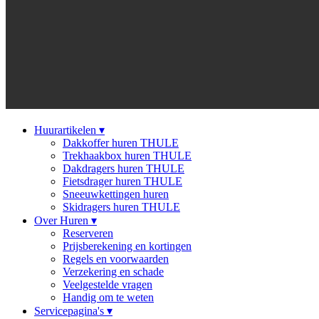
Huurartikelen
▾
Dakkoffer huren THULE
Trekhaakbox huren THULE
Dakdragers huren THULE
Fietsdrager huren THULE
Sneeuwkettingen huren
Skidragers huren THULE
Over Huren
▾
Reserveren
Prijsberekening en kortingen
Regels en voorwaarden
Verzekering en schade
Veelgestelde vragen
Handig om te weten
Servicepagina's
▾