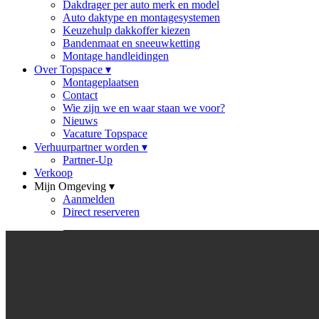
Dakdrager per auto merk en model
Auto daktype en montagesystemen
Keuzehulp dakkoffer kiezen
Bandenmaat en sneeuwketting
Montage handleidingen
Over Topspace
▾
Montageplaatsen
Contact
Wie zijn we en waar staan we voor?
Nieuws
Vacature Topspace
Verhuurpartner worden
▾
Partner-Up
Verkoop
Mijn Omgeving
▾
Aanmelden
Direct reserveren