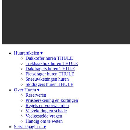
Huurartikelen
▾
Dakkoffer huren THULE
Trekhaakbox huren THULE
Dakdragers huren THULE
Fietsdrager huren THULE
Sneeuwkettingen huren
Skidragers huren THULE
Over Huren
▾
Reserveren
Prijsberekening en kortingen
Regels en voorwaarden
Verzekering en schade
Veelgestelde vragen
Handig om te weten
Servicepagina's
▾