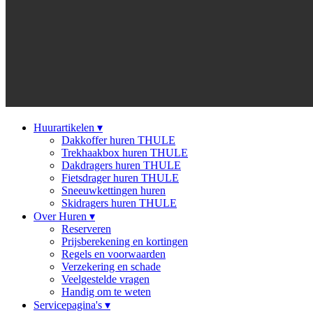
Huurartikelen
▾
Dakkoffer huren THULE
Trekhaakbox huren THULE
Dakdragers huren THULE
Fietsdrager huren THULE
Sneeuwkettingen huren
Skidragers huren THULE
Over Huren
▾
Reserveren
Prijsberekening en kortingen
Regels en voorwaarden
Verzekering en schade
Veelgestelde vragen
Handig om te weten
Servicepagina's
▾