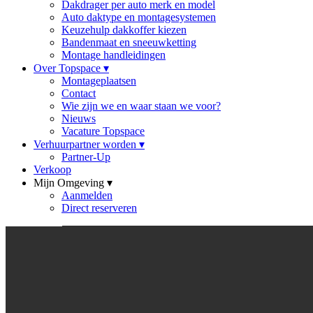
Dakdrager per auto merk en model
Auto daktype en montagesystemen
Keuzehulp dakkoffer kiezen
Bandenmaat en sneeuwketting
Montage handleidingen
Over Topspace
▾
Montageplaatsen
Contact
Wie zijn we en waar staan we voor?
Nieuws
Vacature Topspace
Verhuurpartner worden
▾
Partner-Up
Verkoop
Mijn Omgeving
▾
Aanmelden
Direct reserveren