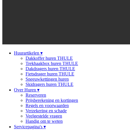
Huurartikelen
▾
Dakkoffer huren THULE
Trekhaakbox huren THULE
Dakdragers huren THULE
Fietsdrager huren THULE
Sneeuwkettingen huren
Skidragers huren THULE
Over Huren
▾
Reserveren
Prijsberekening en kortingen
Regels en voorwaarden
Verzekering en schade
Veelgestelde vragen
Handig om te weten
Servicepagina's
▾