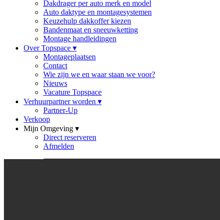
Dakdrager per auto merk en model
Auto daktype en montagesystemen
Keuzehulp dakkoffer kiezen
Bandenmaat en sneeuwketting
Montage handleidingen
Over Topspace
▾
Montageplaatsen
Contact
Wie zijn we en waar staan we voor?
Nieuws
Vacature Topspace
Verhuurpartner worden
▾
Partner-Up
Verkoop
Mijn Omgeving
▾
Direct reserveren
Afmelden