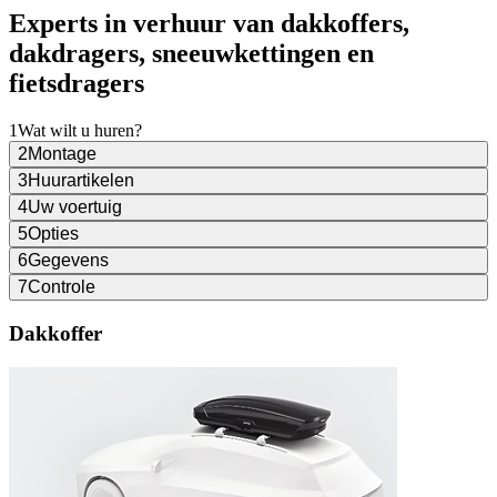
Experts in verhuur van dakkoffers,
dakdragers, sneeuwkettingen en
fietsdragers
1
Wat wilt u huren?
2
Montage
3
Huurartikelen
4
Uw voertuig
5
Opties
6
Gegevens
7
Controle
Dakkoffer