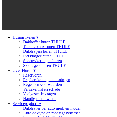
Huurartikelen
▾
Dakkoffer huren THULE
Trekhaakbox huren THULE
Dakdragers huren THULE
Fietsdrager huren THULE
Sneeuwkettingen huren
Skidragers huren THULE
Over Huren
▾
Reserveren
Prijsberekening en kortingen
Regels en voorwaarden
Verzekering en schade
Veelgestelde vragen
Handig om te weten
Servicepagina's
▾
Dakdrager per auto merk en model
Auto daktype en montagesystemen