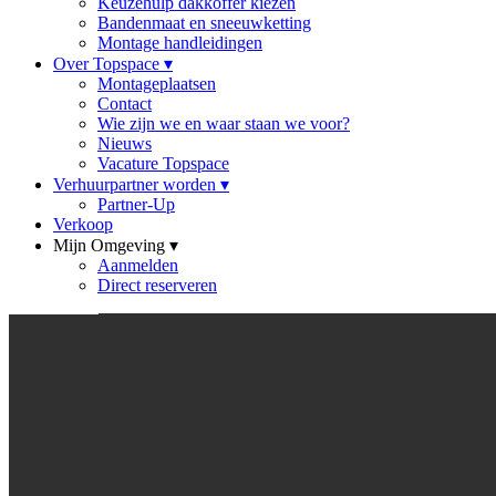
Keuzehulp dakkoffer kiezen
Bandenmaat en sneeuwketting
Montage handleidingen
Over Topspace
▾
Montageplaatsen
Contact
Wie zijn we en waar staan we voor?
Nieuws
Vacature Topspace
Verhuurpartner worden
▾
Partner-Up
Verkoop
Mijn Omgeving
▾
Aanmelden
Direct reserveren