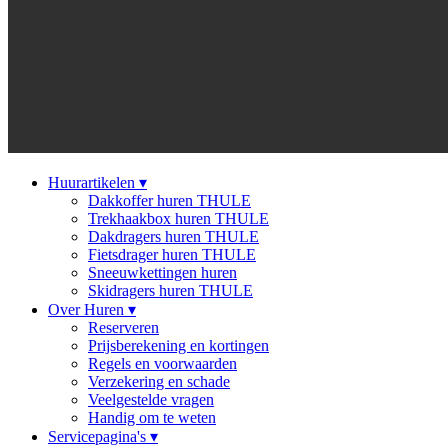
Huurartikelen
▾
Dakkoffer huren THULE
Trekhaakbox huren THULE
Dakdragers huren THULE
Fietsdrager huren THULE
Sneeuwkettingen huren
Skidragers huren THULE
Over Huren
▾
Reserveren
Prijsberekening en kortingen
Regels en voorwaarden
Verzekering en schade
Veelgestelde vragen
Handig om te weten
Servicepagina's
▾