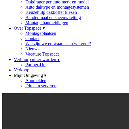
Dakdrager per auto merk en model
Auto daktype en montagesystemen
Keuzehulp dakkoffer kiezen
Bandenmaat en sneeuwketting
Montage handleidingen
Over Topspace
▾
Montageplaatsen
Contact
Wie zijn we en waar staan we voor?
Nieuws
Vacature Topspace
Verhuurpartner worden
▾
Partner-Up
Verkoop
Mijn Omgeving
▾
Aanmelden
Direct reserveren