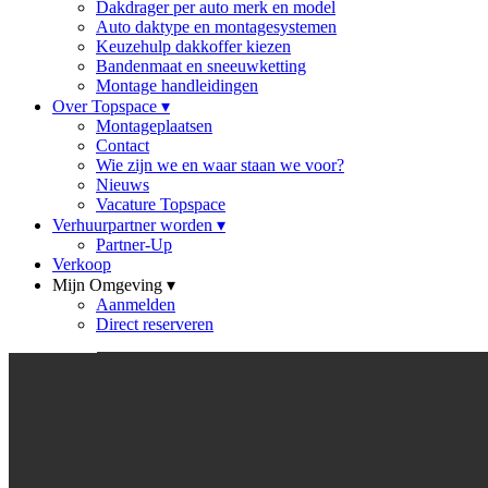
Dakdrager per auto merk en model
Auto daktype en montagesystemen
Keuzehulp dakkoffer kiezen
Bandenmaat en sneeuwketting
Montage handleidingen
Over Topspace
▾
Montageplaatsen
Contact
Wie zijn we en waar staan we voor?
Nieuws
Vacature Topspace
Verhuurpartner worden
▾
Partner-Up
Verkoop
Mijn Omgeving
▾
Aanmelden
Direct reserveren