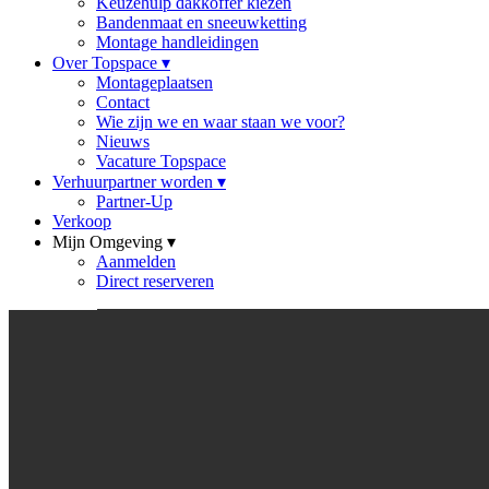
Keuzehulp dakkoffer kiezen
Bandenmaat en sneeuwketting
Montage handleidingen
Over Topspace
▾
Montageplaatsen
Contact
Wie zijn we en waar staan we voor?
Nieuws
Vacature Topspace
Verhuurpartner worden
▾
Partner-Up
Verkoop
Mijn Omgeving
▾
Aanmelden
Direct reserveren