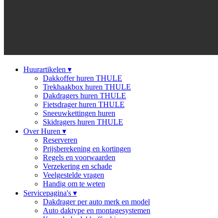
Huurartikelen
▾
Dakkoffer huren THULE
Trekhaakbox huren THULE
Dakdragers huren THULE
Fietsdrager huren THULE
Sneeuwkettingen huren
Skidragers huren THULE
Over Huren
▾
Reserveren
Prijsberekening en kortingen
Regels en voorwaarden
Verzekering en schade
Veelgestelde vragen
Handig om te weten
Servicepagina's
▾
Dakdrager per auto merk en model
Auto daktype en montagesystemen